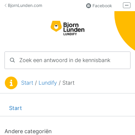
Ga naar inhoud
BjornLunden.com
Facebook
Meer
LinkedIn
Lundify
Contact
Zoek een antwoord in de kennisbank
Start
/
Lundify
/
Start
U bent nu hier:
Start
Andere categoriën